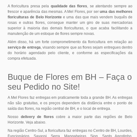
A floricultura presa pela
qualidade das flores
, se atentando sempre ao
frescor e aparência das mesmas. A Mel Flores, por ser
uma das melhores
floriculturas de Belo Horizonte
e uma das que mais vendem buquês de
rosas e outras flores, consegue manter um giro de suas mercadorias
superior à maioria das demais floriculturas, o que acaba facilitando a
manutenção de um estoque de flores sempre novas.
Além disso, há um forte comprometimento da floricultura em relação ao
serviço de entrega
, visando sempre que as flores sejam entregues dentro
do horário agendado pelo cliente, e conforme as especificações da
compra efetuada.
Buque de Flores em BH – Faça o
seu Pedido no Site!
A Mel Flores faz entregas em praticamente toda a grande BH. As entregas
não são gratuitas, e os preços dependem da distância entre o ponto de
saída das flores, na região central de BH, e o local de entrega.
Nosso
delivery de flores
cobre a maior parte das regiões de Belo
Horizonte. Veja abaixo.
Na região Centro-Sul, a floricultura faz entregas no Centro de BH, Lourdes,
Funcionários, Savassi, Serra, Mangabeiras, Sion, Santo Agostinho,