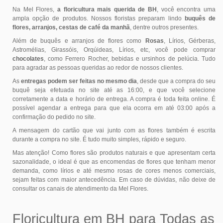
Na Mel Flores,
a floricultura mais querida de BH
, você encontra uma
ampla opção de produtos. Nossos floristas preparam lindo
buquês de
flores, arranjos, cestas de café da manhã
, dentre outros presentes.
Além de buquês e arranjos de flores como
Rosas
, Lírios, Gérberas,
Astromélias, Girassóis, Orqúideas, Lírios, etc, você pode comprar
chocolates
, como Ferrero Rocher, bebidas e ursinhos de pelúcia. Tudo
para agradar as pessoas queridas ao redor de nossos clientes.
As
entregas podem ser feitas no mesmo dia
, desde que a compra do seu
buquê seja efetuada no site até as 16:00, e que você selecione
corretamente a data e horário de entrega. A compra é toda feita online. É
possível agendar a entrega para que ela ocorra em até 03:00 após a
confirmação do pedido no site.
A mensagem do cartão que vai junto com as flores também é escrita
durante a compra no site. É tudo muito simples, rápido e seguro.
Mas atenção! Como flores são produtos naturais e que apresentam certa
sazonalidade, o ideal é que as encomendas de flores que tenham menor
demanda, como lírios e até mesmo rosas de cores menos comerciais,
sejam feitas com maior antecedência. Em caso de dúvidas, não deixe de
consultar os canais de atendimento da Mel Flores.
Floricultura em BH para Todas as