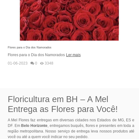
Flores para o Dia dos Namorados
D
Flores para o Dia dos Namorados
Ler mais
01-06-2023
0
3348
Floricultura em BH – A Mel
Entrega as Flores para Você!
A Mel Flores faz entregas em diversas cidades nos Estados de MG, ES e
DF. Em
Belo Horizonte
, entregamos buquês, flores e presentes em toda a
região metropolitana. Nosso serviço de entrega leva nossos produtos até
você ou até a quem você indicar no seu pedido.