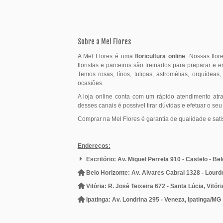
Sobre a Mel Flores
A Mel Flores é uma
floricultura online
. Nossas flo
floristas e parceiros são treinados para preparar e 
Temos rosas, lírios, tulipas, astromélias, orquídeas
ocasiões.
A loja online conta com um rápido atendimento atr
desses canais é possível tirar dúvidas e efetuar o seu
Comprar na Mel Flores é garantia de qualidade e sati
Endereços:
Escritório: Av. Miguel Perrela 910 - Castelo - Be
Belo Horizonte: Av. Alvares Cabral 1328 - Lourd
Vitória: R. José Teixeira 672 - Santa Lúcia, Vitór
Ipatinga: Av. Londrina 295 - Veneza, Ipatinga/MG