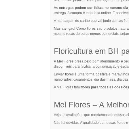
As
entregas podem ser feitas no mesmo dia
entrega. A compra é toda feita online. É possív
A mensagem do cartão que vai junto com as flore
Mas atenção! Como flores são produtos natura
mesmo rosas de cores menos comerciais, sejam 
Floricultura em BH p
A Mel Flores presa pelo bom atendimento e pel
disponíveis para facilitar a comunicação e escl
Enviar flores é uma forma positiva e maravilho
namorados, casamentos, dia das mães, dia das 
A Mel Flores tem
flores para todas as ocasiõe
Mel Flores – A Melhor
Veja as avaliações que recebemos de nossos c
Não há dúvidas: A qualidade de nossas flores 