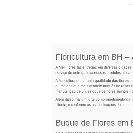
Floricultura em BH –
A Mel Flores faz entregas em diversas cidade
serviço de entrega leva nossos produtos até vo
A floricultura presa pela
qualidade das flores
, 
e uma das que mais vendem buquês de rosas e ou
manutenção de um estoque de flores sempre n
Além disso, há um forte comprometimento da f
cliente, e conforme as especificações da compr
Buque de Flores em B