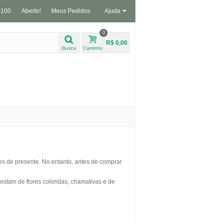
3100
Aberto!
Meus Pedidos
Ajuda
0
R$ 0,00
Busca
Carrinho
s de presente. No entanto, antes de comprar
tam de flores coloridas, chamativas e de