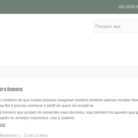
(31) 2520-
ara Homens
o contrário do que muitas pessoas imaginam homens também adoram receber flore
a flor é preciso conhecer o perfil de quem irá recebê-la.
Mini Arranjo de Flores do
12 Rosas Amarelas
Campo
á homens que gostam de presentes mais discretos, mas também há aqueles que gos
R$ 169,90
quês ou arranjos volumosos. Use a criativid...
R$ 94,90
ore
40 Rosas Brancas
12 Rosas Coloridas
Mostrando 1 - 13 de 13 itens
R$ 389,00
R$ 159,90