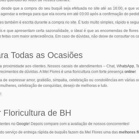
, desde que a compra do seu buquê seja efetuada no site até as 16:00, e que v
el agendar a entrega para que ela ocorra em até 03:00 após a confirmação do pedido
s também é escrita durante a compra no site. É tudo muito simples, rápido e segu
is e que apresentam certa sazonalidade, o ideal é que as encomendas de flore
feitas com maior antecedência. Em caso de dúvidas, não deixe de consultar os ca
ara Todas as Ocasiões
a proximidade aos clientes. Nossos canais de atendimentos – Chat, W
hatsApp
, 
arecimentos de dúvidas. A Mel Flores é uma floricultura com forte presença
online
!
sa de expressar amor, gratidão, simpatia, celebração ou condolências em várias oc
mulheres, celebração de conquistas, desejo de melhoras e luto.
s
!
 Floricultura de BH
lientes no
Google
! Depois compare com a avaliação de nossos concorrentes!
e do serviço de entrega rápida de buquês fazem da Mel Flores uma das
melhores fl