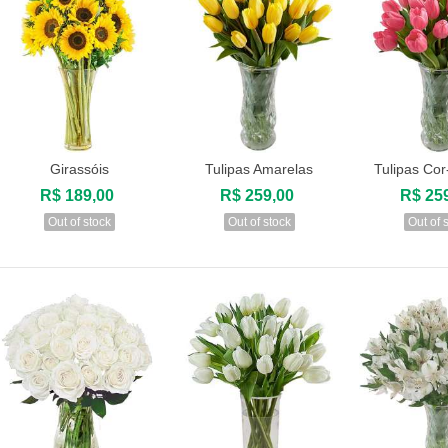
Girassóis
Tulipas Amarelas
Tulipas Co
Visualizar
Visualizar
Visuali
R$ 189,00
R$ 259,00
R$ 25
Out of stock
Out of stock
Out of 