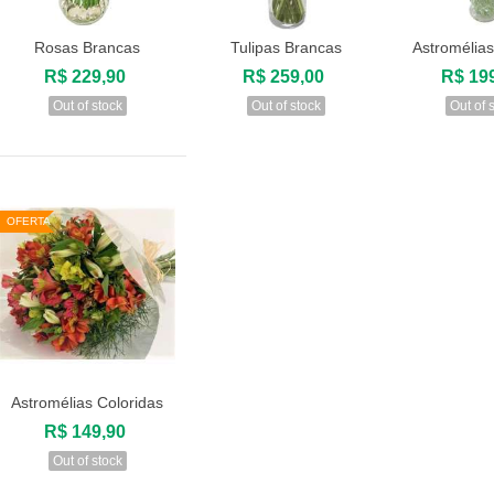
Rosas Brancas
Tulipas Brancas
Astromélia
Visualizar
Visualizar
Visuali
R$ 229,90
R$ 259,00
R$ 19
Out of stock
Out of stock
Out of 
OFERTA
Astromélias Coloridas
Visualizar
R$ 149,90
Out of stock