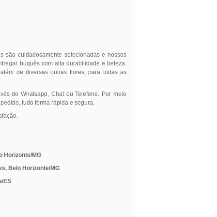
res são cuidadosamente selecionadas e nossos
entregar buquês com alta durabilidade e beleza.
, além de diversas outras flores, para todas as
avés do Whatsapp, Chat ou Telefone. Por meio
 pedido, tudo forma rápida e segura.
sfação.
lo Horizonte/MG
es, Belo Horizonte/MG
ia/ES