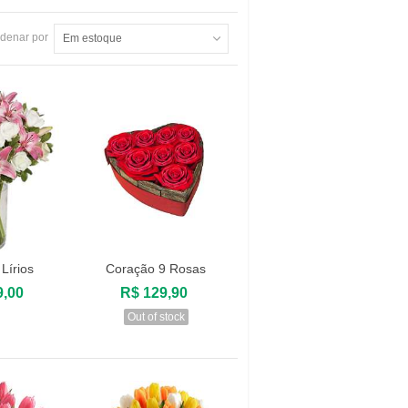
denar por
Em estoque
Lírios
Coração 9 Rosas
ar
Visualizar
9,00
R$ 129,90
Out of stock