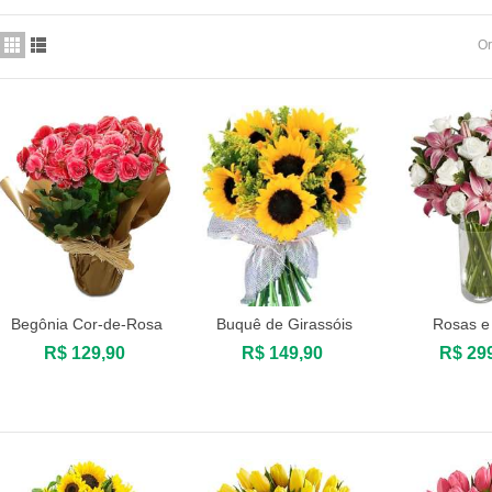
Or
12 Rosas Cor de Rosa
R$ 169,90
Begônia Cor-de-Rosa
Buquê de Girassóis
Rosas e 
Comprar
Comprar
Compr
R$ 129,90
R$ 149,90
R$ 29