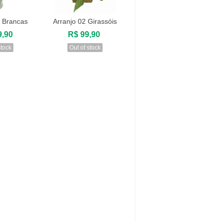
s Brancas
Arranjo 02 Girassóis
zar
Visualizar
9,90
R$ 99,90
stock
Out of stock