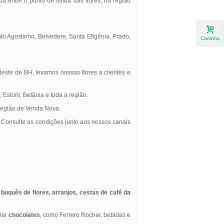
a entre o ponto de saída das flores, na região
nto Agostinho, Belvedere, Santa Efigênia, Prado,
Carrinho
deste de BH, levamos nossas flores a clientes e
Estoril, Betânia e toda a região.
 região de Venda Nova.
 Consulte as condições junto aos nossos canais
o
buquês de flores, arranjos, cestas de café da
prar
chocolates
, como Ferrero Rocher, bebidas e