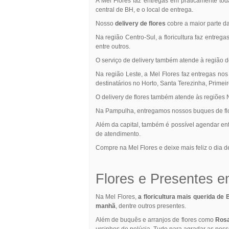
A Mel Flores faz entregas em praticamente tod
central de BH, e o local de entrega.
Nosso
delivery de flores
cobre a maior parte da
Na região Centro-Sul, a floricultura faz entreg
entre outros.
O serviço de delivery também atende à região 
Na região Leste, a Mel Flores faz entregas nos
destinatários no Horto, Santa Terezinha, Primeir
O delivery de flores também atende às regiões No
Na Pampulha, entregamos nossos buques de flor
Além da capital, também é possível agendar en
de atendimento.
Compre na Mel Flores e deixe mais feliz o dia
Flores e Presentes e
Na Mel Flores,
a floricultura mais querida de
manhã
, dentre outros presentes.
Além de buquês e arranjos de flores como
Ros
ursinhos de pelúcia. Tudo para agradar as pess