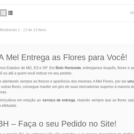
Or
Mostrando 1 - 13 de 13 itens
 A Mel Entrega as Flores para Você!
s nos Estados de MG, ES e DF. Em
Belo Horizonte
, entregamos buquês, flores e p
cê ou até a quem você indicar no seu pedido.
se atentando sempre ao frescor e aparência das mesmas. A Mel Flores, por ser
uma 
tras flores, consegue manter um giro de suas mercadorias superior à maioria das 
ovas.
loricultura em relação ao
serviço de entrega
, visando sempre que as flores se
a efetuada.
H – Faça o seu Pedido no Site!