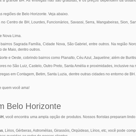
a a grande BH. As entregas não são gratuitas, e os preços dependem da distânci
s regiões de Belo Horizonte. Veja abaixo.
as no Centro de BH, Lourdes, Funcionários, Savassi, Serra, Mangabeiras, Sion, Sa
de Nova Lima.
 bairros Sagrada Família, Cidade Nova, São Gabriel, entre outros. Na região Nor
o de Maio, dentro outros.
rte e Oeste, cobrindo bairros como Planalto, Céu Azul, Jaqueline; além de Buritis, 
es no São Luiz, Castelo, Outro Preto, Santa Amélia e proximidades, inclusive na
tregas em Contagem, Betim, Santa Luzia, dentre outras cidades no entorno de BH.
 de quem você ama!
m Belo Horizonte
 BH
, você encontra uma ampla opção de produtos. Nossos floristas preparam lind
as
, Lírios, Gérberas, Astromélias, Girassóis, Orqúideas, Lírios, etc, você pode com
oas queridas ao redor de nossos clientes.