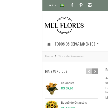
Loja
TODOS OS DEPARTAMENTOS
Home
Tipos de Presentes
P
MAIS VENDIDOS
A
um
Kalandiva
H
R$ 59,90
bu
M
Buquê de Girassóis
R$ 149,90