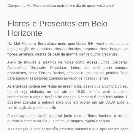
Compre na Mel Flores e deixe mais feliz o dia de quem você ama!
Flores e Presentes em Belo
Horizonte
Na Mel Flores,
a floricultura mais querida de BH
, você encontra uma
ampla opção de produtos. Nossos floristas preparam lindo
buquês de
flores, arranjos, cestas de café da manhã
, dentre outros presentes.
Além de buquês e arranjos de flores como
Rosas
, Lírios, Gérberas,
Astromélias, Girassóis, Orqúideas, Lírios, etc, você pode comprar
chocolates
, como Ferrero Rocher, bebidas e ursinhos de pelúcia. Tudo
para agradar as pessoas queridas ao redor de nossos clientes.
As
entregas podem ser feitas no mesmo dia
, desde que a compra do seu
buquê seja efetuada no site até as 16:00, e que você selecione
corretamente a data e horário de entrega. A compra é toda feita online. É
possível agendar a entrega para que ela ocorra em até 03:00 após a
confirmação do pedido no site.
A mensagem do cartão que vai junto com as flores também é escrita
durante a compra no site. É tudo muito simples, rápido e seguro.
Mas atenção! Como flores são produtos naturais e que apresentam certa