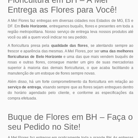
Floricultura em BH – A Mel
Entrega as Flores para Você!
A Mel Flores faz entregas em diversas cidades nos Estados de MG, ES e
DF. Em
Belo Horizonte
, entregamos buquês, flores e presentes em toda a
região metropolitana. Nosso serviço de entrega leva nossos produtos até
você ou até a quem você indicar no seu pedido.
A floricultura presa pela
qualidade das flores
, se atentando sempre ao
frescor e aparência das mesmas. A Mel Flores, por ser
uma das melhores
floriculturas de Belo Horizonte
e uma das que mais vendem buquês de
rosas e outras flores, consegue manter um giro de suas mercadorias
superior à maioria das demais floriculturas, o que acaba facilitando a
manutenção de um estoque de flores sempre novas.
Além disso, há um forte comprometimento da floricultura em relação ao
serviço de entrega
, visando sempre que as flores sejam entregues dentro
do horário agendado pelo cliente, e conforme as especificações da
compra efetuada.
Buque de Flores em BH – Faça o
seu Pedido no Site!
A Mel Flores faz entregas em praticamente toda a grande BH. As entregas