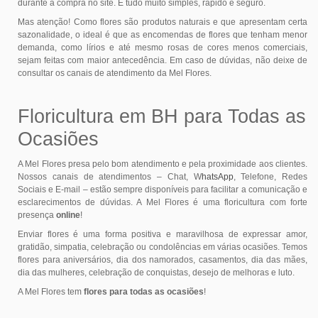
durante a compra no site. É tudo muito simples, rápido e seguro.
Mas atenção! Como flores são produtos naturais e que apresentam certa
sazonalidade, o ideal é que as encomendas de flores que tenham menor
demanda, como lírios e até mesmo rosas de cores menos comerciais,
sejam feitas com maior antecedência. Em caso de dúvidas, não deixe de
consultar os canais de atendimento da Mel Flores.
Floricultura em BH para Todas as
Ocasiões
A Mel Flores presa pelo bom atendimento e pela proximidade aos clientes.
Nossos canais de atendimentos – Chat, W
hatsApp
, Telefone, Redes
Sociais e E-mail – estão sempre disponíveis para facilitar a comunicação e
esclarecimentos de dúvidas. A Mel Flores é uma floricultura com forte
presença
online
!
Enviar flores é uma forma positiva e maravilhosa de expressar amor,
gratidão, simpatia, celebração ou condolências em várias ocasiões. Temos
flores para aniversários, dia dos namorados, casamentos, dia das mães,
dia das mulheres, celebração de conquistas, desejo de melhoras e luto.
A Mel Flores tem
flores para todas as ocasiões
!