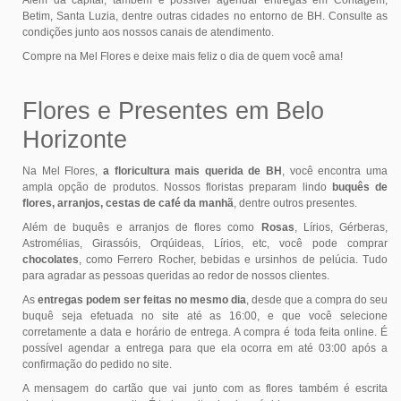
Além da capital, também é possível agendar entregas em Contagem,
Betim, Santa Luzia, dentre outras cidades no entorno de BH. Consulte as
condições junto aos nossos canais de atendimento.
Compre na Mel Flores e deixe mais feliz o dia de quem você ama!
Flores e Presentes em Belo
Horizonte
Na Mel Flores,
a floricultura mais querida de BH
, você encontra uma
ampla opção de produtos. Nossos floristas preparam lindo
buquês de
flores, arranjos, cestas de café da manhã
, dentre outros presentes.
Além de buquês e arranjos de flores como
Rosas
, Lírios, Gérberas,
Astromélias, Girassóis, Orqúideas, Lírios, etc, você pode comprar
chocolates
, como Ferrero Rocher, bebidas e ursinhos de pelúcia. Tudo
para agradar as pessoas queridas ao redor de nossos clientes.
As
entregas podem ser feitas no mesmo dia
, desde que a compra do seu
buquê seja efetuada no site até as 16:00, e que você selecione
corretamente a data e horário de entrega. A compra é toda feita online. É
possível agendar a entrega para que ela ocorra em até 03:00 após a
confirmação do pedido no site.
A mensagem do cartão que vai junto com as flores também é escrita