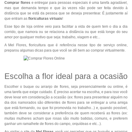
Comprar flores
e entregar para pessoas especiais é uma tarefa agradável,
mas que demanda tempo e que às vezes não pode ser feita devido à
distância que se está da pessoa que se deseja presentear. É justamente aí
que entram as
floriculturas virtuais
!
Esse tipo de loja online veio para facilitar a vida de quem tem o dia a dia
corrido, que namora ou se relaciona a distância ou que está longe do seu
amor por qualquer motivo que seja: trabalho, viagem e etc...
A Mel Flores, floricultura que é referência nesse tipo de serviço online,
preparou algumas dicas para que você se dê bem ao comprar virtualmente.
Escolha a flor ideal para a ocasião
Escolher o buque ou arranjo de flores, seja presencialmente ou online, é
uma tarefa que exige cuidado. É preciso acertar na escolha, e para isso você
deve levar em consideração a ocasião (ex: flores para presentear alguém no
dia dos namorados são diferentes de flores para se entregar a uma amiga
que está formando, ou que foi promovida no trabalho...) e, quando possível,
também deve se considerar a preferência de quem receberá as flores (ex:
muitas mulheres acham que rosas são muito batidas, comuns, e preferem
ganhar um ramalhete de flores do campo, orquídeas e etc...).
Ao visitar o site da
Mel Flores
você vai perceber que os buquês e arranjos