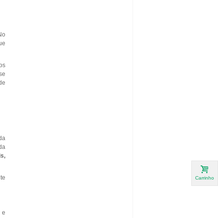
No
ue
os
se
de
da
da
s,
te
Carrinho
 e