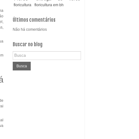
floricultura
floricultura em bh
na
ão
Últimos comentários
l,
s,
Não há comentários
ua
Buscar no blog
em
Busca
á
de
vai
al
iva