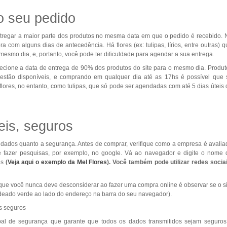
o seu pedido
entregar a maior parte dos produtos no mesma data em que o pedido é recebido. 
com alguns dias de antecedência. Há flores (ex: tulipas, lírios, entre outras) q
esmo dia, e, portanto, você pode ter dificuldade para agendar a sua entrega.
lecione a data de entrega de 90% dos produtos do site para o mesmo dia. Produt
estão disponíveis, e comprando em qualquer dia até as 17hs é possível que 
ores, no entanto, como tulipas, que só pode ser agendadas com até 5 dias úteis 
eis, seguros
dados quanto a segurança. Antes de comprar, verifique como a empresa é avalia
de fazer pesquisas, por exemplo, no google. Vá ao navegador e digite o nome 
es
(
Veja aqui o exemplo da Mel Flores
). Você também pode utilizar redes sociai
que você nunca deve desconsiderar ao fazer uma compra online é observar se o si
adeado verde ao lado do endereço na barra do seu navegador).
al de segurança que garante que todos os dados transmitidos sejam seguros