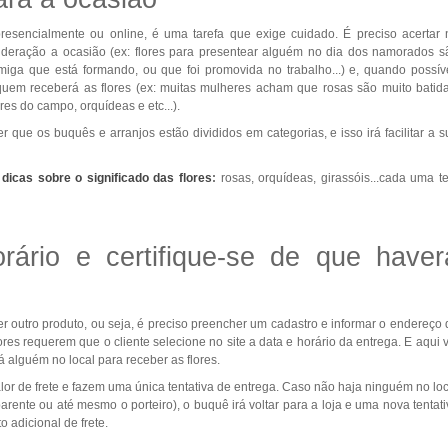
presencialmente ou online, é uma tarefa que exige cuidado. É preciso acertar 
ideração a ocasião (ex: flores para presentear alguém no dia dos namorados s
miga que está formando, ou que foi promovida no trabalho...) e, quando possíve
uem receberá as flores (ex: muitas mulheres acham que rosas são muito batida
es do campo, orquídeas e etc...).
 que os buquês e arranjos estão divididos em categorias, e isso irá facilitar a s
dicas sobre o significado das flores
:
rosas, orquídeas, girassóis...cada uma t
ário e certifique-se de que haver
 outro produto, ou seja, é preciso preencher um cadastro e informar o endereço 
ores requerem que o cliente selecione no site a data e horário da entrega. E aqui 
á alguém no local para receber as flores.
lor de frete e fazem uma única tentativa de entrega. Caso não haja ninguém no loc
parente ou até mesmo o porteiro), o buquê irá voltar para a loja e uma nova tentat
 adicional de frete.