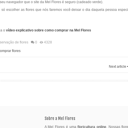
do seu navegador que o site da Mel Flores é seguro (cadeado verde).
é só escolher as flores que nós faremos você deixar o dia daquela pessoa especi
ja o
vídeo explicativo sobre como comprar na Mel Flores
ervação de flores
0
4328
omprar flores
Next article
Sobre a Mel Flores
A Mel Flores é uma
floricultura online
. Nossas flo