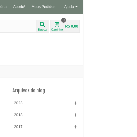
tória
Aberto!
Meus Pedidos
Ajuda
0
R$ 0,00
Busca
Carrinho
Arquivos do blog
2023
2018
2017