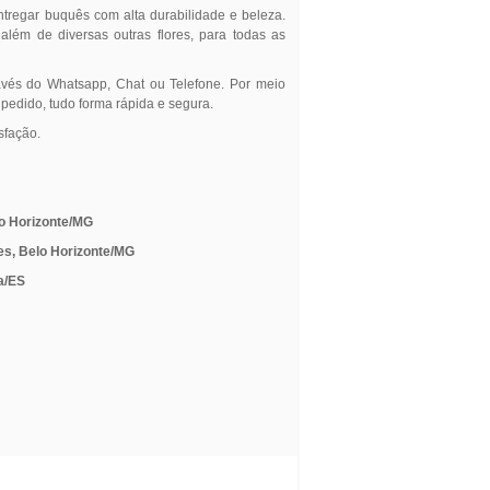
entregar buquês com alta durabilidade e beleza.
, além de diversas outras flores, para todas as
avés do Whatsapp, Chat ou Telefone. Por meio
 pedido, tudo forma rápida e segura.
sfação.
lo Horizonte/MG
es, Belo Horizonte/MG
ia/ES