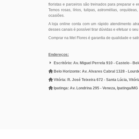
floristas e parceiros são treinados para preparar e 
Temos rosas, lírios, tulipas, astromélias, orquídeas
ocasiões.
A loja online conta com um rápido atendimento atr
desses canais é possível tirar dúvidas e efetuar o seu
Comprar na Mel Flores é garantia de qualidade e sati
Endereços:
Escritório: Av. Miguel Perrela 910 - Castelo - Be
Belo Horizonte: Av. Alvares Cabral 1328 - Lourd
Vitória: R. José Teixeira 672 - Santa Lúcia, Vitór
Ipatinga: Av. Londrina 295 - Veneza, Ipatinga/MG