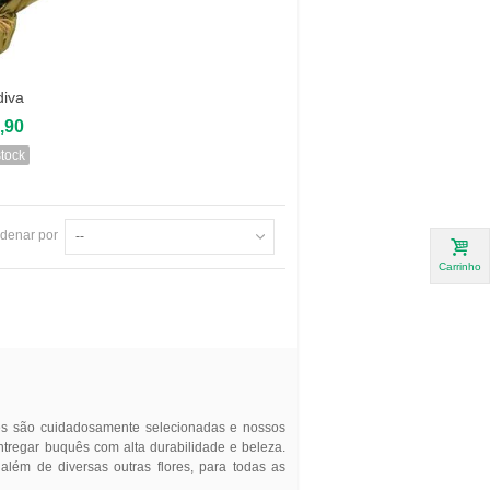
diva
zar
,90
stock
denar por
--
Carrinho
res são cuidadosamente selecionadas e nossos
entregar buquês com alta durabilidade e beleza.
, além de diversas outras flores, para todas as