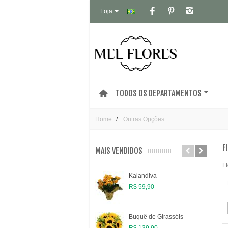
Loja
TODOS OS DEPARTAMENTOS
Home
Outras Opções
F
MAIS VENDIDOS
F
Kalandiva
R$ 59,90
Buquê de Girassóis
R$ 139,90