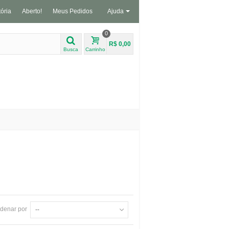
tória
Aberto!
Meus Pedidos
Ajuda
0
R$ 0,00
Busca
Carrinho
denar por
--