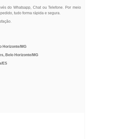
avés do Whatsapp, Chat ou Telefone. Por meio
 pedido, tudo forma rápida e segura.
sfação.
lo Horizonte/MG
es, Belo Horizonte/MG
ia/ES