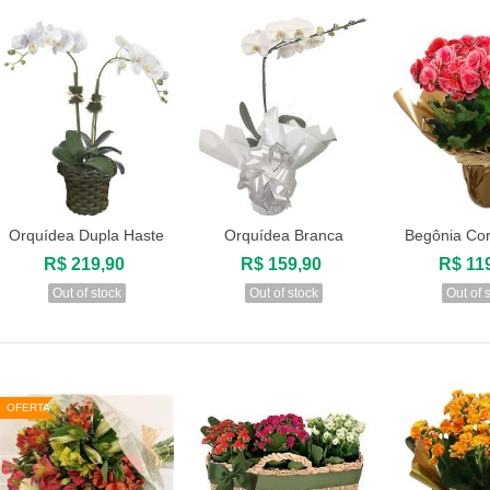
12 Rosas Cor de Rosa
R$ 169,90
Orquídea Dupla Haste
Orquídea Branca
Begônia Co
Visualizar
Visualizar
Visuali
R$ 219,90
R$ 159,90
R$ 11
Out of stock
Out of stock
Out of 
OFERTA