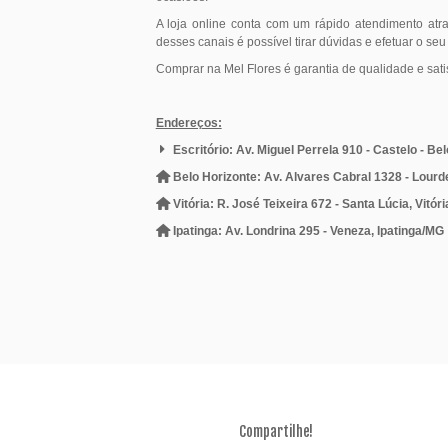
A loja online conta com um rápido atendimento atr
desses canais é possível tirar dúvidas e efetuar o seu
Comprar na Mel Flores é garantia de qualidade e sati
Endereços:
Escritório: Av. Miguel Perrela 910 - Castelo - Be
Belo Horizonte: Av. Alvares Cabral 1328 - Lourd
Vitória: R. José Teixeira 672 - Santa Lúcia, Vitór
Ipatinga: Av. Londrina 295 - Veneza, Ipatinga/MG
Compartilhe!