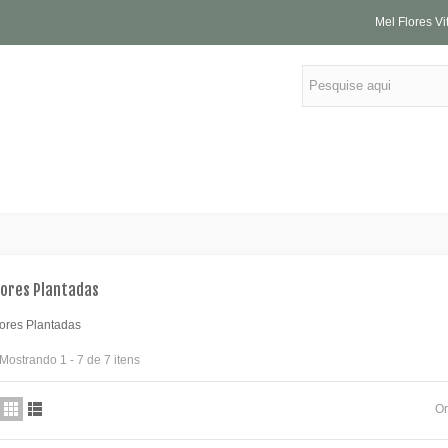
Mel Flores Vi
lores Plantadas
lores Plantadas
Mini Arranjo de Flores do
12 Rosas Amarelas
Mostrando 1 - 7 de 7 itens
Campo
R$ 169,90
R$ 94,90
Or
40 Rosas Brancas
12 Rosas Coloridas
R$ 389,00
R$ 159,90