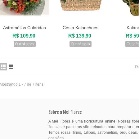
Astromélias Coloridas
Cesta Kalanchoes
Kalan
Visualizar
Visualizar
Visuali
R$ 109,90
R$ 139,90
R$ 59
Out of stock
Out of stock
Out of 
Or
Mostrando 1 - 7 de 7 itens
Sobre a Mel Flores
A Mel Flores é uma
floricultura online
. Nossas flo
floristas e parceiros são treinados para preparar e 
Temos rosas, lírios, tulipas, astromélias, orquídeas
ocasiões.