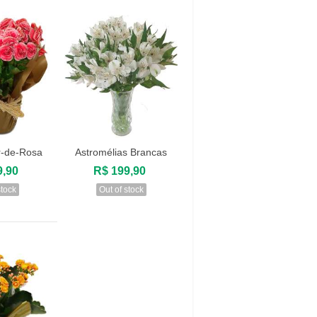
r-de-Rosa
Astromélias Brancas
zar
Visualizar
9,90
R$ 199,90
stock
Out of stock