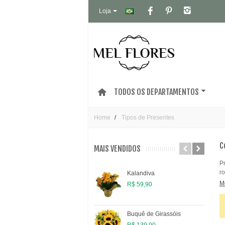
Loja
TODOS OS DEPARTAMENTOS
Home
Tipos de Presentes
C
MAIS VENDIDOS
P
r
Kalandiva
M
R$ 59,90
Buquê de Girassóis
R$ 139,90