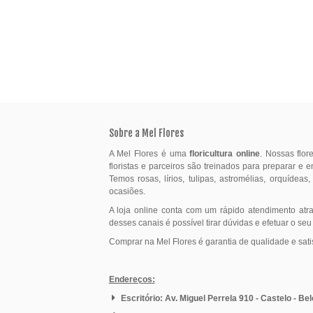
12 Rosas Cor de Rosa
R$ 169,90
Sobre a Mel Flores
A Mel Flores é uma
floricultura online
. Nossas flo
floristas e parceiros são treinados para preparar e 
Temos rosas, lírios, tulipas, astromélias, orquídeas
ocasiões.
A loja online conta com um rápido atendimento atr
desses canais é possível tirar dúvidas e efetuar o seu
Comprar na Mel Flores é garantia de qualidade e sati
Endereços:
Escritório: Av. Miguel Perrela 910 - Castelo - Be