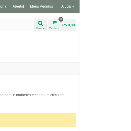
tória
Aberto!
Meus Pedidos
Ajuda
0
R$ 0,00
Busca
Carrinho
 homens e mulheres e criam um clima de