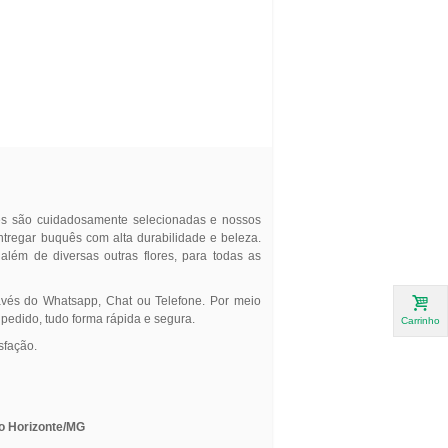
res são cuidadosamente selecionadas e nossos
entregar buquês com alta durabilidade e beleza.
, além de diversas outras flores, para todas as
avés do Whatsapp, Chat ou Telefone. Por meio
 pedido, tudo forma rápida e segura.
Carrinho
sfação.
lo Horizonte/MG