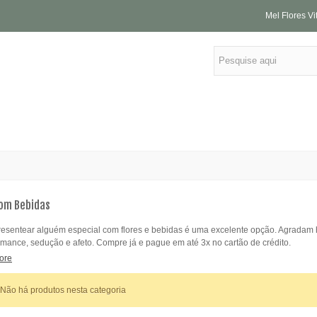
Mel Flores Vi
om Bebidas
resentear alguém especial com flores e bebidas é uma excelente opção. Agradam
omance, sedução e afeto. Compre já e pague em até 3x no cartão de crédito.
Mini Arranjo de Flores do
12 Rosas Amarelas
Campo
ore
R$ 169,90
R$ 94,90
Não há produtos nesta categoria
40 Rosas Brancas
12 Rosas Coloridas
R$ 389,00
R$ 159,90