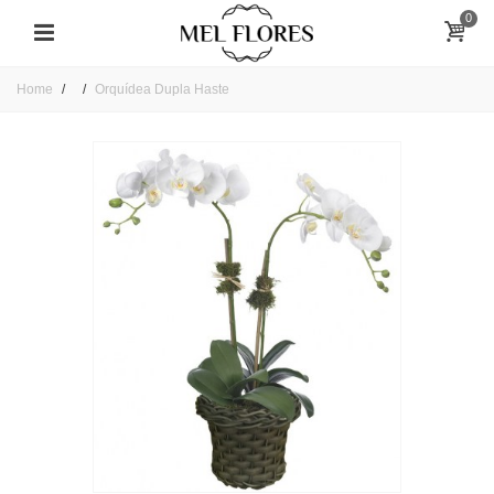
0
Home
Orquídea Dupla Haste