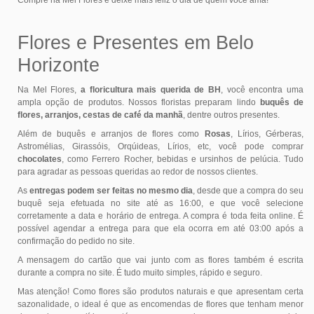
Compre na Mel Flores e deixe mais feliz o dia de quem você ama!
Flores e Presentes em Belo
Horizonte
Na Mel Flores,
a floricultura mais querida de BH
, você encontra uma
ampla opção de produtos. Nossos floristas preparam lindo
buquês de
flores, arranjos, cestas de café da manhã
, dentre outros presentes.
Além de buquês e arranjos de flores como
Rosas
, Lírios, Gérberas,
Astromélias, Girassóis, Orqúideas, Lírios, etc, você pode comprar
chocolates
, como Ferrero Rocher, bebidas e ursinhos de pelúcia. Tudo
para agradar as pessoas queridas ao redor de nossos clientes.
As
entregas podem ser feitas no mesmo dia
, desde que a compra do seu
buquê seja efetuada no site até as 16:00, e que você selecione
corretamente a data e horário de entrega. A compra é toda feita online. É
possível agendar a entrega para que ela ocorra em até 03:00 após a
confirmação do pedido no site.
A mensagem do cartão que vai junto com as flores também é escrita
durante a compra no site. É tudo muito simples, rápido e seguro.
Mas atenção! Como flores são produtos naturais e que apresentam certa
sazonalidade, o ideal é que as encomendas de flores que tenham menor