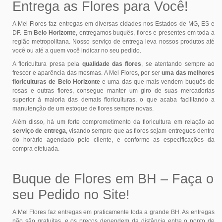
Entrega as Flores para Você!
A Mel Flores faz entregas em diversas cidades nos Estados de MG, ES e
DF. Em
Belo Horizonte
, entregamos buquês, flores e presentes em toda a
região metropolitana. Nosso serviço de entrega leva nossos produtos até
você ou até a quem você indicar no seu pedido.
A floricultura presa pela
qualidade das flores
, se atentando sempre ao
frescor e aparência das mesmas. A Mel Flores, por ser
uma das melhores
floriculturas de Belo Horizonte
e uma das que mais vendem buquês de
rosas e outras flores, consegue manter um giro de suas mercadorias
superior à maioria das demais floriculturas, o que acaba facilitando a
manutenção de um estoque de flores sempre novas.
Além disso, há um forte comprometimento da floricultura em relação ao
serviço de entrega
, visando sempre que as flores sejam entregues dentro
do horário agendado pelo cliente, e conforme as especificações da
compra efetuada.
Buque de Flores em BH – Faça o
seu Pedido no Site!
A Mel Flores faz entregas em praticamente toda a grande BH. As entregas
não são gratuitas, e os preços dependem da distância entre o ponto de