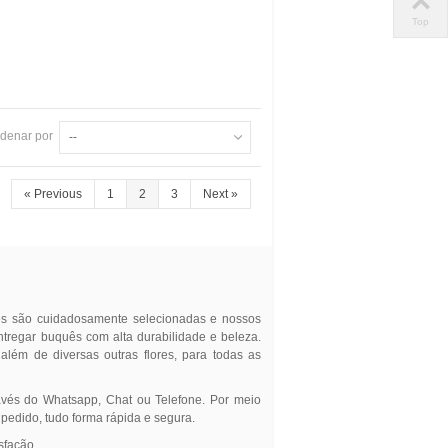
Top
denar por
--
«
Previous
1
2
3
Next
»
res são cuidadosamente selecionadas e nossos
entregar buquês com alta durabilidade e beleza.
, além de diversas outras flores, para todas as
avés do Whatsapp, Chat ou Telefone. Por meio
 pedido, tudo forma rápida e segura.
sfação.