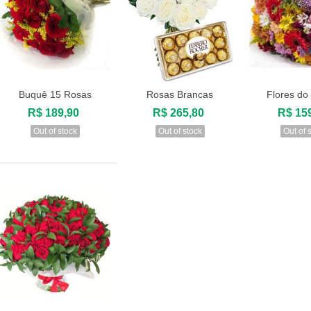
Buquê 15 Rosas
Rosas Brancas
Flores d
Visualizar
Visualizar
Visuali
R$ 189,90
R$ 265,80
R$ 15
Out of stock
Out of stock
Out of 