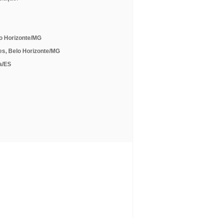
lo Horizonte/MG
es, Belo Horizonte/MG
ia/ES