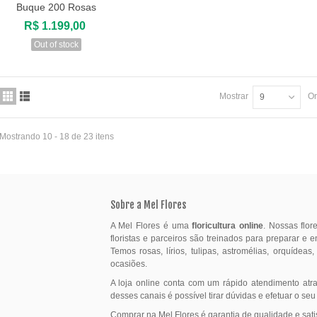
Buque 200 Rosas
Visualizar
R$ 1.199,00
Out of stock
Mostrar
Or
9
Mostrando 10 - 18 de 23 itens
Sobre a Mel Flores
A Mel Flores é uma
floricultura online
. Nossas flo
floristas e parceiros são treinados para preparar e 
Temos rosas, lírios, tulipas, astromélias, orquídeas
ocasiões.
A loja online conta com um rápido atendimento atr
desses canais é possível tirar dúvidas e efetuar o seu
Comprar na Mel Flores é garantia de qualidade e sati