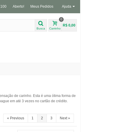
3100
Aberto!
Meus Pedidos
Ajuda
0
R$ 0,00
Busca
Carrinho
sensação de carinho. Esta é uma ótima forma de
ague em até 3 vezes no cartão de crédito.
«
Previous
1
2
3
Next
»