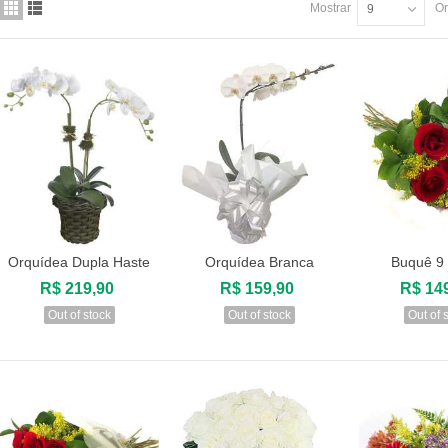
Mostrar
Or
9
12 Rosas Cor de Rosa
R$ 169,90
Orquídea Dupla Haste
Orquídea Branca
Buquê 9
Visualizar
Visualizar
Visuali
R$ 219,90
R$ 159,90
R$ 14
Out of stock
Out of stock
Out of 