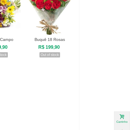
o Campo
Buquê 18 Rosas
zar
Visualizar
9,90
R$ 199,90
stock
Out of stock
Carrinho