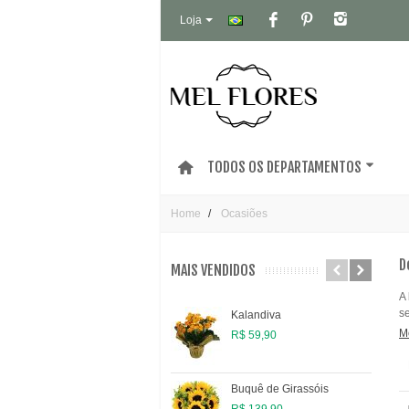
Loja
TODOS OS DEPARTAMENTOS
Home
Ocasiões
D
MAIS VENDIDOS
A
s
Kalandiva
M
R$ 59,90
Buquê de Girassóis
R$ 139,90