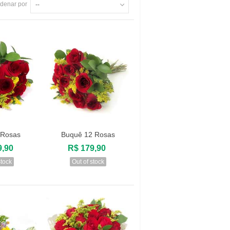
denar por
--
 Rosas
Buquê 12 Rosas
zar
Visualizar
9,90
R$ 179,90
stock
Out of stock