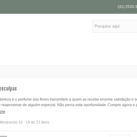
(31) 2520-
esculpas
 beleza e o perfume das flores transmitem a quem as recebe enorme satisfação e 
e reaproximar de alguém especial. Não perca esta oportunidade. Compre agora e p
Mini Arranjo de Flores do
12 Rosas Amarelas
Campo
ore
R$ 169,90
R$ 94,90
Mostrando 10 - 18 de 23 itens
40 Rosas Brancas
12 Rosas Coloridas
R$ 389,00
R$ 159,90