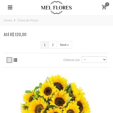
0
Home
Faixa de Preço
Até R$ 120,00
1
2
Next
»
Ordenar por