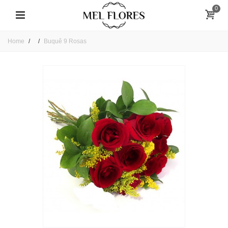
0
Home
Buquê 9 Rosas