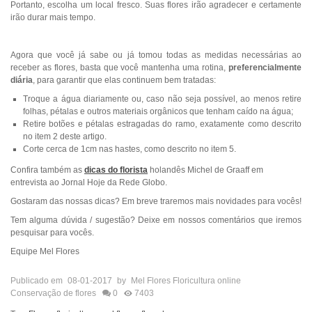
Portanto, escolha um local fresco. Suas flores irão agradecer e certamente
irão durar mais tempo.
Agora que você já sabe ou já tomou todas as medidas necessárias ao
receber as flores, basta que você mantenha uma rotina,
preferencialmente
diária
, para garantir que elas continuem bem tratadas:
Troque a água diariamente ou, caso não seja possível, ao menos retire
folhas, pétalas e outros materiais orgânicos que tenham caído na água;
Retire botões e pétalas estragadas do ramo, exatamente como descrito
no item 2 deste artigo.
Corte cerca de 1cm nas hastes, como descrito no item 5.
Confira também as
dicas do florista
holandês
Michel de Graaff em
entrevista ao Jornal Hoje da Rede Globo.
Gostaram das nossas dicas? Em breve traremos mais novidades para vocês!
Tem alguma dúvida / sugestão? Deixe em nossos comentários que iremos
pesquisar para vocês.
Equipe Mel Flores
Publicado em
08-01-2017
by
Mel Flores Floricultura online
Conservação de flores
0
7403