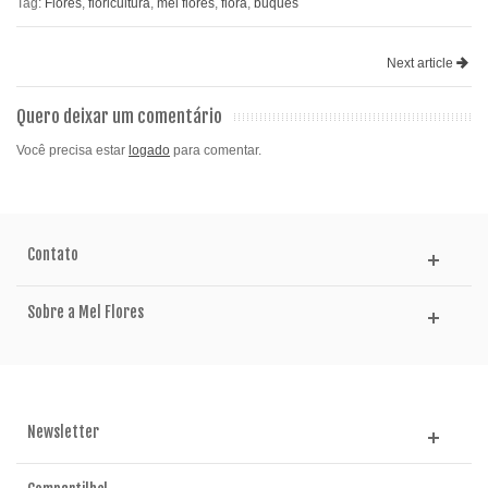
Tag:
Flores
,
floricultura
,
mel flores
,
flora
,
buques
Next article
Quero deixar um comentário
Você precisa estar
logado
para comentar.
Contato
Sobre a Mel Flores
Newsletter