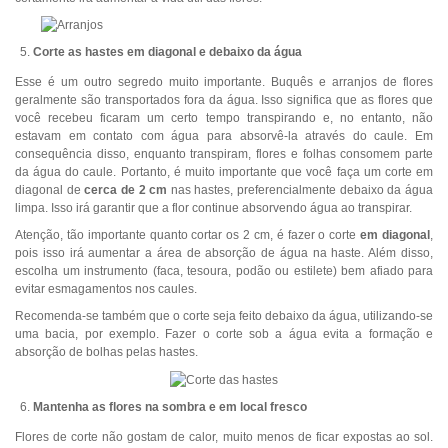
Corte as hastes em diagonal e debaixo da água
Esse é um outro segredo muito importante. Buquês e arranjos de flores
geralmente são transportados fora da água. Isso significa que as flores que
você recebeu ficaram um certo tempo transpirando e, no entanto, não
estavam em contato com água para absorvê-la através do caule. Em
consequência disso, enquanto transpiram, flores e folhas consomem parte
da água do caule. Portanto, é muito importante que você faça um corte em
diagonal de
cerca de 2 cm
nas hastes, preferencialmente debaixo da água
limpa. Isso irá garantir que a flor continue absorvendo água ao transpirar.
Atenção, tão importante quanto cortar os 2 cm, é fazer o corte
em diagonal
,
pois isso irá aumentar a área de absorção de água na haste. Além disso,
escolha um instrumento (faca, tesoura, podão ou estilete) bem afiado para
evitar esmagamentos nos caules.
Recomenda-se também que o corte seja feito debaixo da água, utilizando-se
uma bacia, por exemplo. Fazer o corte sob a água evita a formação e
absorção de bolhas pelas hastes.
Mantenha as flores na sombra e em local fresco
Flores de corte não gostam de calor, muito menos de ficar expostas ao sol.