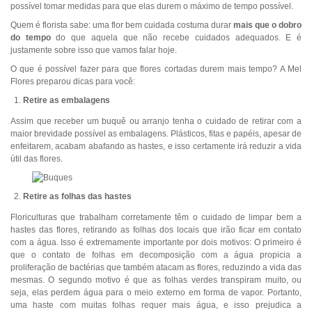
possível tomar medidas para que elas durem o máximo de tempo possível.
Quem é florista sabe: uma flor bem cuidada costuma durar
mais que o dobro
do tempo
do que
aquela que não recebe cuidados adequados. E é
justamente sobre isso que vamos falar hoje.
O que é possível fazer para que flores cortadas durem mais tempo? A Mel
Flores preparou dicas para você:
Retire as embalagens
Assim que receber um buquê ou arranjo tenha o cuidado de retirar com a
maior brevidade possível as embalagens. Plásticos, fitas e papéis, apesar de
enfeitarem, acabam abafando as hastes, e isso certamente irá reduzir a vida
útil das flores.
Retire as folhas das hastes
Floriculturas que trabalham corretamente têm o cuidado de limpar bem a
hastes das flores, retirando as folhas dos locais que irão ficar em contato
com a água. Isso é extremamente importante por dois motivos: O primeiro é
que o contato de folhas em decomposição com a água propicia a
proliferação de bactérias que também atacam as flores, reduzindo a vida das
mesmas. O segundo motivo é que as folhas verdes transpiram muito, ou
seja, elas perdem água para o meio externo em forma de vapor. Portanto,
uma haste com muitas folhas requer mais água, e isso prejudica a