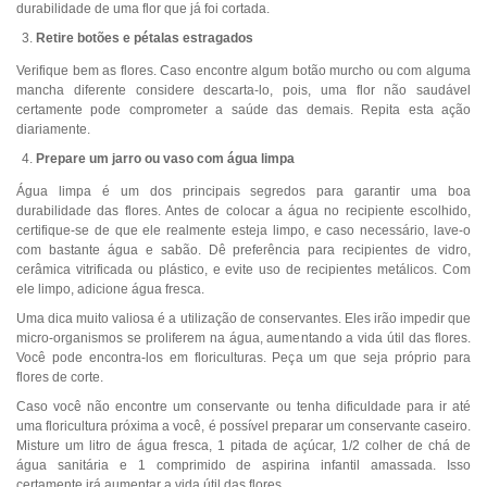
durabilidade de uma flor que já foi cortada.
Retire botões e pétalas estragados
Verifique bem as flores. Caso encontre algum botão murcho ou com alguma
mancha diferente considere descarta-lo, pois, uma flor não saudável
certamente pode comprometer a saúde das demais. Repita esta ação
diariamente.
Prepare um jarro ou vaso com água limpa
Água limpa é um dos principais segredos para garantir uma boa
durabilidade das flores. Antes de colocar a água no recipiente escolhido,
certifique-se de que ele realmente esteja limpo, e caso necessário, lave-o
com bastante água e sabão. Dê preferência para recipientes de vidro,
cerâmica vitrificada ou plástico, e evite uso de recipientes metálicos. Com
ele limpo, adicione água fresca.
Uma dica muito valiosa é a utilização de conservantes. Eles irão impedir que
micro-organismos se proliferem na água, aumentando a vida útil das flores.
Você pode encontra-los em floriculturas. Peça um que seja próprio para
flores de corte.
Caso você não encontre um conservante ou tenha dificuldade para ir até
uma floricultura próxima a você, é possível preparar um conservante caseiro.
Misture um litro de água fresca, 1 pitada de açúcar, 1/2 colher de chá de
água sanitária e 1 comprimido de aspirina infantil amassada. Isso
certamente irá aumentar a vida útil das flores.